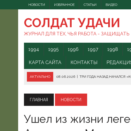
НОВОСТИ
ИЗБРАННОЕ
СТАТЬИ
ВИДЕО
СОЛДАТ УДАЧИ
ЖУРНАЛ ДЛЯ ТЕХ, ЧЬЯ РАБОТА - ЗАЩИЩАТЬ
1994
1995
1996
1997
1998
1
КАРТА САЙТА
КОНТАКТЫ
РЕДАКЦИ
АКТУАЛЬНО
08.06.2026
|
ТРИ ГОДА НАЗАД НАЧАЛСЯ «
08.06.2026
|
СПОСОБЫ ПРОТИВОДЕЙСТВИЯ FPV-ДРОНАМ.
08.06.2026
|
ВС РФ БЕРУТ ПОД КОНТРОЛЬ АКВАТОРИЮ ЧЁ
ГЛАВНАЯ
НОВОСТИ
07.06.2026
|
БОРЬБА С НАШИМИ МОГАМИ. ЧТО ДЕЛАТЬ?
Ушел из жизни лег
07.06.2026
|
ВЫЯСНИЛОСЬ, ОТКУДА ВСУ ЗАПУСКАЛИ БЕС
07.06.2026
|
В КЕНИИ ВСПЫХНУЛИ ПРОТЕСТЫ ПРОТИВ СЕ