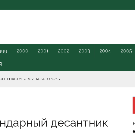
999
2000
2001
2002
2003
2004
2005
Я
КОНТРНАСТУП» ВСУ НА ЗАПОРОЖЬЕ
РНОГО МОРЯ.
ендарный десантник
ПИЛОТНИКИ В ЛЕНОБЛАСТЬ НАКАНУНЕ ОТКРЫТИЯ ПМЭФ.
Р
КРЕТНОГО КАРАНТИННОГО ЦЕНТРА США.
е