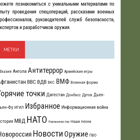
ожете познакомиться с уникальными материалами по
пыту проведения спецопераций, рассказами военных
рофессионалов, руководителей служб безопасности,
кспертов и разработчиков оружия.
МЕТКИ
Антитеррор
Ангола
бхазия
Армейские игры
ВМФ
Афганистан
ВВС
ВДВ
ВКС
Военная форма
Горячие точки
Дагестан
Дьен-
Донбасс
Дутов
Избранное
Информационная война
ьен-Фу
ИГИЛ
НАТО
МВД
стория
Наши песни
Наемничество
Новости
Оружие
Новороссия
ПВО