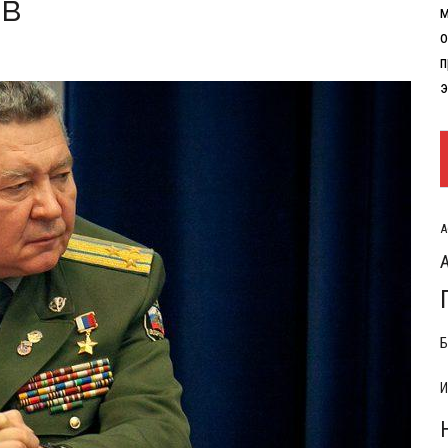
ов
м
РЫТИЯ РАСХОДОВ НА КОНФЛИКТ С ИРАНОМ
о
п
э
А
Б
И