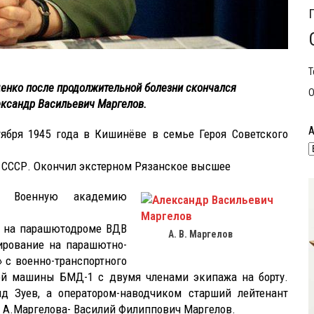
Т
нко после продолжительной болезни скончался
О
ександр Васильевич Маргелов.
ября 1945 года в Кишинёве в семье Героя Советского
ВС СССР. Окончил экстерном Рязанское высшее
 и Военную академию
е на парашютодроме ВДВ
А. В. Маргелов
ирование на парашютно-
 с военно-транспортного
ной машины БМД-1 с двумя членами экипажа на борту.
 Зуев, а оператором-наводчиком старший лейтенант
 А.Маргелова- Василий Филиппович Маргелов.