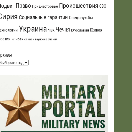
Происшествия
Подвиг
Право
СВО
Приднестровье
Сирия
Социальные гарантии
Спецслужбы
Украина
Чечня
ехнологии
Южная
ЧВК
Югославия
сетия
ноак
иг
стивен таунсенд
учения
Архивы