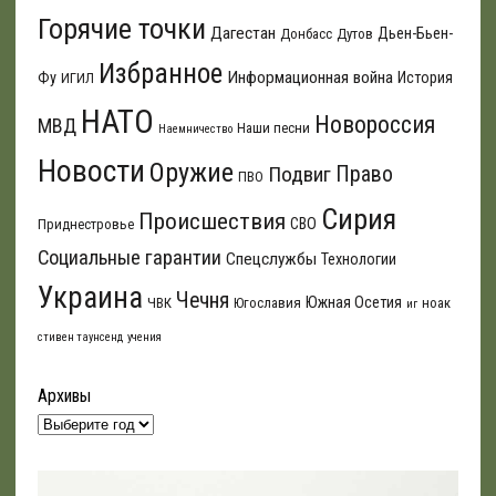
Горячие точки
Дагестан
Дьен-Бьен-
Донбасс
Дутов
Избранное
Информационная война
Фу
История
ИГИЛ
НАТО
Новороссия
МВД
Наши песни
Наемничество
Новости
Оружие
Подвиг
Право
ПВО
Сирия
Происшествия
СВО
Приднестровье
Социальные гарантии
Спецслужбы
Технологии
Украина
Чечня
Южная Осетия
ЧВК
Югославия
ноак
иг
стивен таунсенд
учения
Архивы