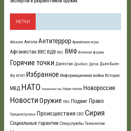
экспертов и разработчиков оружия.
МЕТКИ
Антитеррор
Ангола
Абхазия
Армейские игры
ВМФ
Афганистан
ВВС
ВДВ
ВКС
Военная форма
Горячие точки
Дагестан
Дьен-Бьен-
Донбасс
Дутов
Избранное
Информационная война
Фу
История
ИГИЛ
НАТО
Новороссия
МВД
Наши песни
Наемничество
Новости
Оружие
Подвиг
Право
ПВО
Сирия
Происшествия
СВО
Приднестровье
Социальные гарантии
Спецслужбы
Технологии