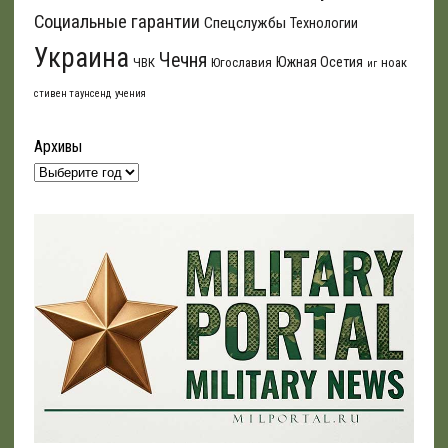
Социальные гарантии
Спецслужбы
Технологии
Украина
Чечня
Южная Осетия
ЧВК
Югославия
ноак
иг
стивен таунсенд
учения
Архивы