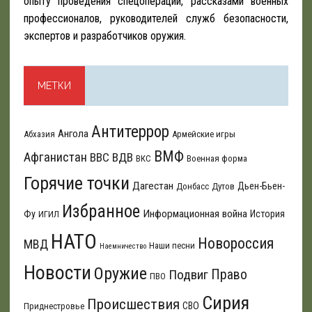
опыту проведения спецопераций, рассказами военных
профессионалов, руководителей служб безопасности,
экспертов и разработчиков оружия.
МЕТКИ
Антитеррор
Ангола
Абхазия
Армейские игры
ВМФ
Афганистан
ВВС
ВДВ
ВКС
Военная форма
Горячие точки
Дагестан
Дьен-Бьен-
Донбасс
Дутов
Избранное
Информационная война
Фу
История
ИГИЛ
НАТО
Новороссия
МВД
Наши песни
Наемничество
Новости
Оружие
Подвиг
Право
ПВО
Сирия
Происшествия
СВО
Приднестровье