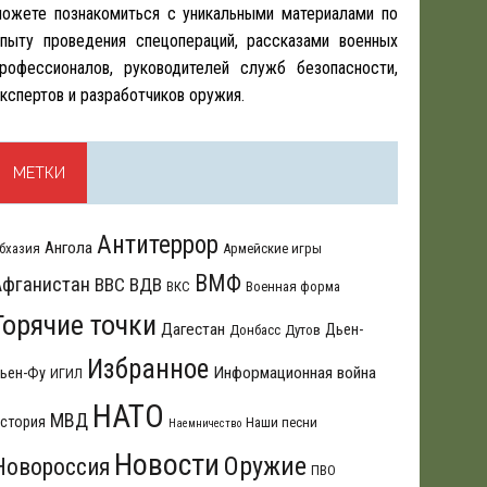
ожете познакомиться с уникальными материалами по
пыту проведения спецопераций, рассказами военных
рофессионалов, руководителей служб безопасности,
кспертов и разработчиков оружия.
МЕТКИ
Антитеррор
Ангола
бхазия
Армейские игры
ВМФ
Афганистан
ВВС
ВДВ
ВКС
Военная форма
Горячие точки
Дагестан
Дьен-
Донбасс
Дутов
Избранное
Информационная война
ьен-Фу
ИГИЛ
НАТО
МВД
стория
Наши песни
Наемничество
Новости
Оружие
Новороссия
ПВО