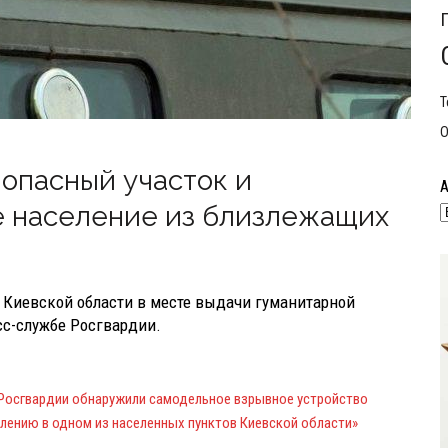
Т
О
опасный участок и
е население из близлежащих
 Киевской области в месте выдачи гуманитарной
сс-службе Росгвардии.
Росгвардии обнаружили самодельное взрывное устройство
лению в одном из населенных пунктов Киевской области»