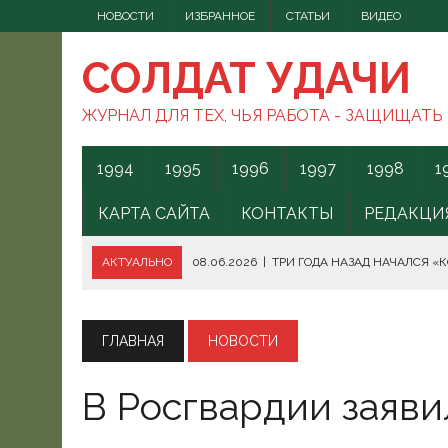
НОВОСТИ
ИЗБРАННОЕ
СТАТЬИ
ВИДЕО
СОЛДАТ УДАЧИ
ЖУРНАЛ ДЛЯ ТЕХ, ЧЬЯ РАБОТА - ЗАЩИЩАТЬ
1994
1995
1996
1997
1998
1
КАРТА САЙТА
КОНТАКТЫ
РЕДАКЦИ
АКТУАЛЬНО
08.06.2026
|
ТРИ ГОДА НАЗАД НАЧАЛСЯ «
08.06.2026
|
СПОСОБЫ ПРОТИВОДЕЙСТВИЯ FPV-ДРОНАМ.
08.06.2026
|
ВС РФ БЕРУТ ПОД КОНТРОЛЬ АКВАТОРИЮ ЧЁ
ГЛАВНАЯ
НОВОСТИ
07.06.2026
|
БОРЬБА С НАШИМИ МОГАМИ. ЧТО ДЕЛАТЬ?
В Росгвардии заяв
07.06.2026
|
ВЫЯСНИЛОСЬ, ОТКУДА ВСУ ЗАПУСКАЛИ БЕС
07.06.2026
|
В КЕНИИ ВСПЫХНУЛИ ПРОТЕСТЫ ПРОТИВ СЕ