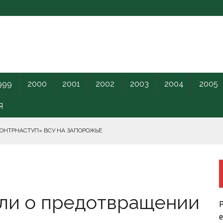
999
2000
2001
2002
2003
2004
2005
Я
КОНТРНАСТУП» ВСУ НА ЗАПОРОЖЬЕ
РНОГО МОРЯ.
или о предотвращении
ПИЛОТНИКИ В ЛЕНОБЛАСТЬ НАКАНУНЕ ОТКРЫТИЯ ПМЭФ.
Р
КРЕТНОГО КАРАНТИННОГО ЦЕНТРА США.
е