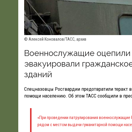
© Алексей Коновалов/ТАСС, архив
Военнослужащие оцепили 
эвакуировали гражданско
зданий
Спецназовцы Росгвардии предотвратили теракт в
помощи населению. Об этом ТАСС сообщили в пре
«При проведении патрулирования военнослужащие 
рядом с местом выдачи гуманитарной помощи насе