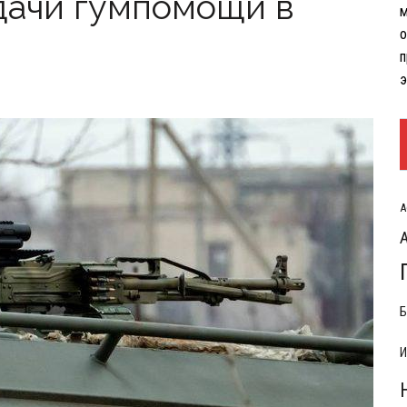
дачи гумпомощи в
м
РЫТИЯ РАСХОДОВ НА КОНФЛИКТ С ИРАНОМ
о
п
э
А
Б
И