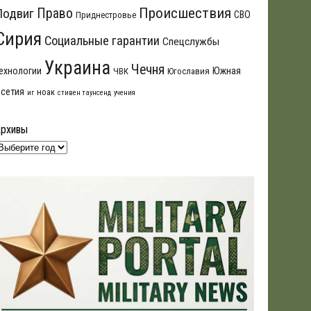
Происшествия
Подвиг
Право
СВО
Приднестровье
Сирия
Социальные гарантии
Спецслужбы
Украина
Чечня
ехнологии
Южная
ЧВК
Югославия
сетия
ноак
иг
стивен таунсенд
учения
Архивы