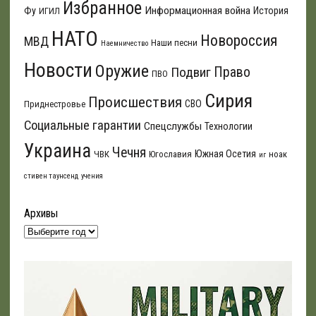
Избранное
Информационная война
Фу
История
ИГИЛ
НАТО
Новороссия
МВД
Наши песни
Наемничество
Новости
Оружие
Подвиг
Право
ПВО
Сирия
Происшествия
СВО
Приднестровье
Социальные гарантии
Спецслужбы
Технологии
Украина
Чечня
Южная Осетия
ЧВК
Югославия
ноак
иг
стивен таунсенд
учения
Архивы