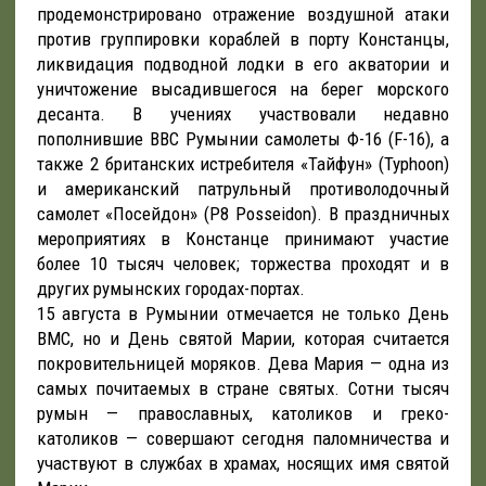
продемонстрировано отражение воздушной атаки
против группировки кораблей в порту Констанцы,
ликвидация подводной лодки в его акватории и
уничтожение высадившегося на берег морского
десанта. В учениях участвовали недавно
пополнившие ВВС Румынии самолеты Ф-16 (F-16), а
также 2 британских истребителя «Тайфун» (Typhoon)
и американский патрульный противолодочный
самолет «Посейдон» (P8 Posseidon). В праздничных
мероприятиях в Констанце принимают участие
более 10 тысяч человек; торжества проходят и в
других румынских городах-портах.
15 августа в Румынии отмечается не только День
ВМС, но и День святой Марии, которая считается
покровительницей моряков. Дева Мария — одна из
самых почитаемых в стране святых. Сотни тысяч
румын — православных, католиков и греко-
католиков — совершают сегодня паломничества и
участвуют в службах в храмах, носящих имя святой