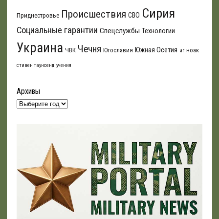
Сирия
Происшествия
СВО
Приднестровье
Социальные гарантии
Спецслужбы
Технологии
Украина
Чечня
Южная Осетия
ЧВК
Югославия
ноак
иг
стивен таунсенд
учения
Архивы