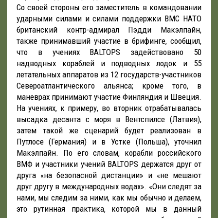
Со своей стороны его заместитель в командовании
ударными силами и силами поддержки ВМС НАТО
британский контр-адмирал Пэдди Макэлпайн,
также принимавший участие в брифинге, сообщил,
что в учениях BALTOPS задействовано 50
надводных кораблей и подводных лодок и 55
летательных аппаратов из 12 государств-участников
Североатлантического альянса; кроме того, в
маневрах принимают участие Финляндия и Швеция.
На учениях, к примеру, во вторник отрабатывалась
высадка десанта с моря в Вентспилсе (Латвия),
затем такой же сценарий будет реализован в
Путлосе (Германия) и в Устке (Польша), уточнил
Макэлпайн. По его словам, корабли российского
ВМФ и участники учений BALTOPS держатся друг от
друга «на безопасной дистанции» и «не мешают
друг другу в международных водах». «Они следят за
нами, мы следим за ними, как мы обычно и делаем,
это рутинная практика, которой мы в данный