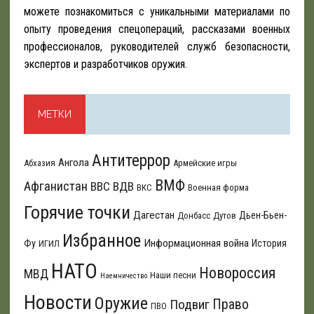
можете познакомиться с уникальными материалами по
опыту проведения спецопераций, рассказами военных
профессионалов, руководителей служб безопасности,
экспертов и разработчиков оружия.
МЕТКИ
Антитеррор
Ангола
Абхазия
Армейские игры
ВМФ
Афганистан
ВВС
ВДВ
ВКС
Военная форма
Горячие точки
Дагестан
Дьен-Бьен-
Донбасс
Дутов
Избранное
Информационная война
Фу
История
ИГИЛ
НАТО
Новороссия
МВД
Наши песни
Наемничество
Новости
Оружие
Подвиг
Право
ПВО