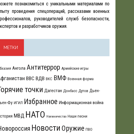
ожете познакомиться с уникальными материалами по
пыту проведения спецопераций, рассказами военных
рофессионалов, руководителей служб безопасности,
кспертов и разработчиков оружия.
МЕТКИ
Антитеррор
Ангола
бхазия
Армейские игры
ВМФ
Афганистан
ВВС
ВДВ
ВКС
Военная форма
Горячие точки
Дагестан
Дьен-
Донбасс
Дутов
Избранное
Информационная война
ьен-Фу
ИГИЛ
НАТО
МВД
стория
Наши песни
Наемничество
Новости
Оружие
Новороссия
ПВО