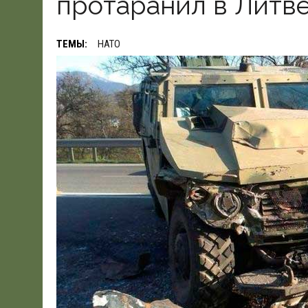
протаранил в Литве
19.06.2026
|
WSJ: ПЕНТАГОНУ НУЖНО $80 МЛРД ДЛЯ ПОК
ТЕМЫ:
НАТО