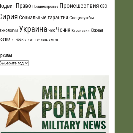
Происшествия
Подвиг
Право
СВО
Приднестровье
Сирия
Социальные гарантии
Спецслужбы
Украина
Чечня
ехнологии
Южная
ЧВК
Югославия
сетия
ноак
иг
стивен таунсенд
учения
Архивы