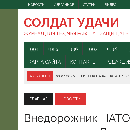
НОВОСТИ
ИЗБРАННОЕ
СТАТЬИ
ВИДЕО
СОЛДАТ УДАЧИ
ЖУРНАЛ ДЛЯ ТЕХ, ЧЬЯ РАБОТА - ЗАЩИЩАТЬ
1994
1995
1996
1997
1998
1
КАРТА САЙТА
КОНТАКТЫ
РЕДАКЦИ
АКТУАЛЬНО
08.06.2026
|
ТРИ ГОДА НАЗАД НАЧАЛСЯ «
08.06.2026
|
СПОСОБЫ ПРОТИВОДЕЙСТВИЯ FPV-ДРОНАМ.
08.06.2026
|
ВС РФ БЕРУТ ПОД КОНТРОЛЬ АКВАТОРИЮ ЧЁ
ГЛАВНАЯ
НОВОСТИ
07.06.2026
|
БОРЬБА С НАШИМИ МОГАМИ. ЧТО ДЕЛАТЬ?
Внедорожник НАТО
07.06.2026
|
ВЫЯСНИЛОСЬ, ОТКУДА ВСУ ЗАПУСКАЛИ БЕС
07.06.2026
|
В КЕНИИ ВСПЫХНУЛИ ПРОТЕСТЫ ПРОТИВ СЕ