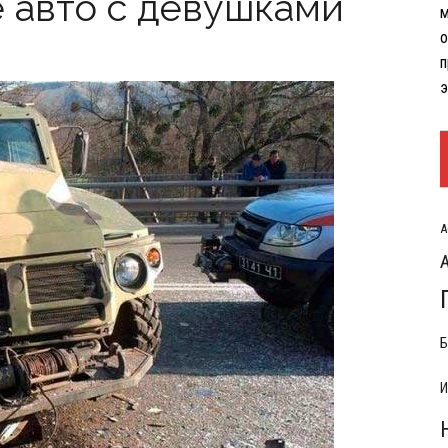
 авто с девушками
м
РЫТИЯ РАСХОДОВ НА КОНФЛИКТ С ИРАНОМ
о
п
э
А
Б
И