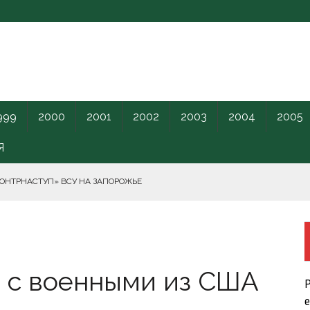
999
2000
2001
2002
2003
2004
2005
Я
КОНТРНАСТУП» ВСУ НА ЗАПОРОЖЬЕ
РНОГО МОРЯ.
 с военными из США
ПИЛОТНИКИ В ЛЕНОБЛАСТЬ НАКАНУНЕ ОТКРЫТИЯ ПМЭФ.
Р
КРЕТНОГО КАРАНТИННОГО ЦЕНТРА США.
е