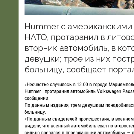
Hummer с американскими
НАТО, протаранил в литов
вторник автомобиль, в ко
девушки; трое из них пост
больницу, сообщает портал l
«Несчастье случилось в 13.00 в городе Мариямп
Hummer… протаранил автомобиль Volkswagen Passat
сообщении.
По данным издания, трем девушкам понадобилас
больницу.
«По данным свидетелей происшествия, в военно
видели, что военный автомобиль ехал по второсте
сильно врезался в проезжающий автомобиль», — д