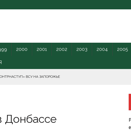
999
2000
2001
2002
2003
2004
2005
Я
КОНТРНАСТУП» ВСУ НА ЗАПОРОЖЬЕ
РНОГО МОРЯ.
в Донбассе
ПИЛОТНИКИ В ЛЕНОБЛАСТЬ НАКАНУНЕ ОТКРЫТИЯ ПМЭФ.
Р
КРЕТНОГО КАРАНТИННОГО ЦЕНТРА США.
е