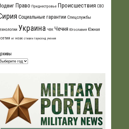
Происшествия
Подвиг
Право
СВО
Приднестровье
Сирия
Социальные гарантии
Спецслужбы
Украина
Чечня
ехнологии
Южная
ЧВК
Югославия
сетия
ноак
иг
стивен таунсенд
учения
Архивы