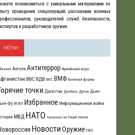
ожете познакомиться с уникальными материалами по
пыту проведения спецопераций, рассказами военных
рофессионалов, руководителей служб безопасности,
кспертов и разработчиков оружия.
МЕТКИ
Антитеррор
Ангола
бхазия
Армейские игры
ВМФ
Афганистан
ВВС
ВДВ
ВКС
Военная форма
Горячие точки
Дагестан
Дьен-
Донбасс
Дутов
Избранное
Информационная война
ьен-Фу
ИГИЛ
НАТО
МВД
стория
Наши песни
Наемничество
Новости
Оружие
Новороссия
ПВО