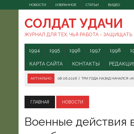
НОВОСТИ
ИЗБРАННОЕ
СТАТЬИ
ВИДЕО
СОЛДАТ УДАЧИ
ЖУРНАЛ ДЛЯ ТЕХ, ЧЬЯ РАБОТА - ЗАЩИЩАТЬ
1994
1995
1996
1997
1998
1
КАРТА САЙТА
КОНТАКТЫ
РЕДАКЦИ
АКТУАЛЬНО
08.06.2026
|
ТРИ ГОДА НАЗАД НАЧАЛСЯ «
08.06.2026
|
СПОСОБЫ ПРОТИВОДЕЙСТВИЯ FPV-ДРОНАМ.
08.06.2026
|
ВС РФ БЕРУТ ПОД КОНТРОЛЬ АКВАТОРИЮ ЧЁ
ГЛАВНАЯ
НОВОСТИ
07.06.2026
|
БОРЬБА С НАШИМИ МОГАМИ. ЧТО ДЕЛАТЬ?
Военные действия 
07.06.2026
|
ВЫЯСНИЛОСЬ, ОТКУДА ВСУ ЗАПУСКАЛИ БЕС
07.06.2026
|
В КЕНИИ ВСПЫХНУЛИ ПРОТЕСТЫ ПРОТИВ СЕ