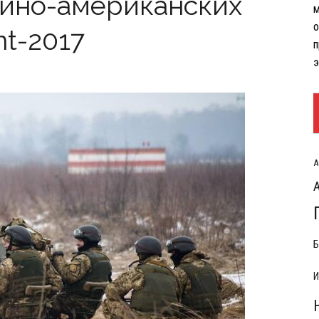
аино-американских
м
РЫТИЯ РАСХОДОВ НА КОНФЛИКТ С ИРАНОМ
о
nt-2017
п
э
А
Б
И