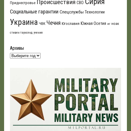
Сирия
Происшествия
СВО
Приднестровье
Социальные гарантии
Спецслужбы
Технологии
Украина
Чечня
Южная Осетия
ЧВК
Югославия
ноак
иг
стивен таунсенд
учения
Архивы