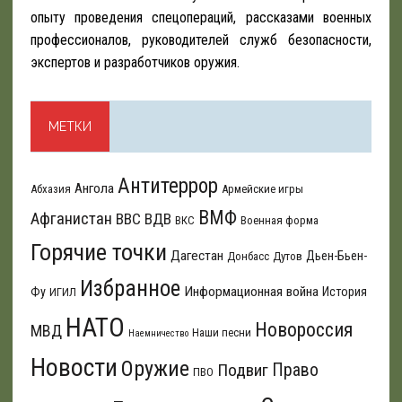
опыту проведения спецопераций, рассказами военных
профессионалов, руководителей служб безопасности,
экспертов и разработчиков оружия.
МЕТКИ
Антитеррор
Ангола
Абхазия
Армейские игры
ВМФ
Афганистан
ВВС
ВДВ
ВКС
Военная форма
Горячие точки
Дагестан
Дьен-Бьен-
Донбасс
Дутов
Избранное
Информационная война
Фу
История
ИГИЛ
НАТО
Новороссия
МВД
Наши песни
Наемничество
Новости
Оружие
Подвиг
Право
ПВО