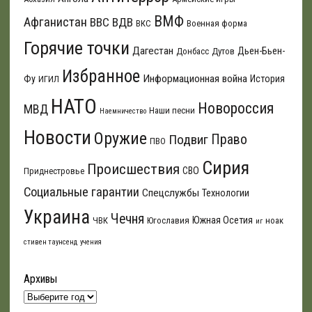
ВМФ
Афганистан
ВВС
ВДВ
ВКС
Военная форма
Горячие точки
Дагестан
Дьен-Бьен-
Донбасс
Дутов
Избранное
Информационная война
Фу
История
ИГИЛ
НАТО
Новороссия
МВД
Наши песни
Наемничество
Новости
Оружие
Подвиг
Право
ПВО
Сирия
Происшествия
СВО
Приднестровье
Социальные гарантии
Спецслужбы
Технологии
Украина
Чечня
Южная Осетия
ЧВК
Югославия
ноак
иг
стивен таунсенд
учения
Архивы